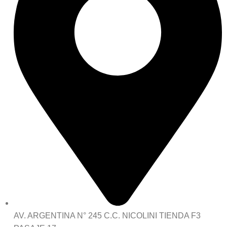
AV. ARGENTINA N° 245 C.C. NICOLINI TIENDA F3